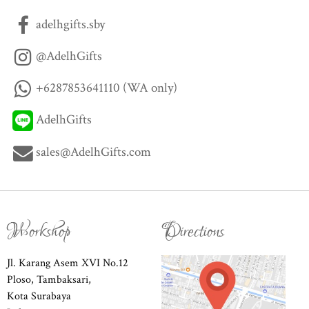
adelhgifts.sby
@AdelhGifts
+6287853641110 (WA only)
AdelhGifts
sales@AdelhGifts.com
Workshop
Directions
Jl. Karang Asem XVI No.12
Ploso, Tambaksari,
Kota Surabaya